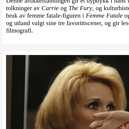
Denne artikkelsamlingen gir et dypdykk i hans 
tolkninger av
Carrie
og
The Fury
, og kulturhis
bruk av femme fatale-figuren i
Femme Fatale
og
og utland valgt sine tre favorittscener, og gir 
filmografi.