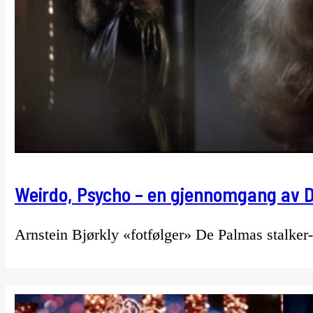
Weirdo, Psycho – en gjennomgang av Dr
Arnstein Bjørkly «fotfølger» De Palmas stalker-