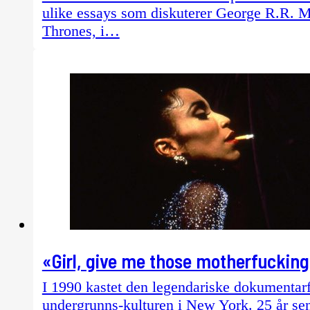
ulike essays som diskuterer George R.R. M
Thrones, i…
«Girl, give me those motherfucking 
I 1990 kastet den legendariske dokumentarf
undergrunns-kulturen i New York. 25 år sen