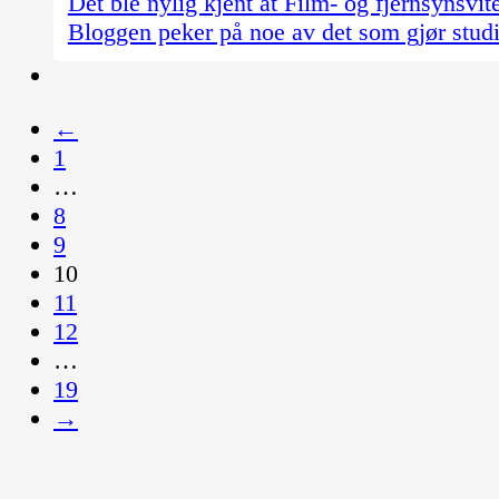
Det ble nylig kjent at Film- og fjernsynsvit
Bloggen peker på noe av det som gjør studiet
←
1
…
8
9
10
11
12
…
19
→