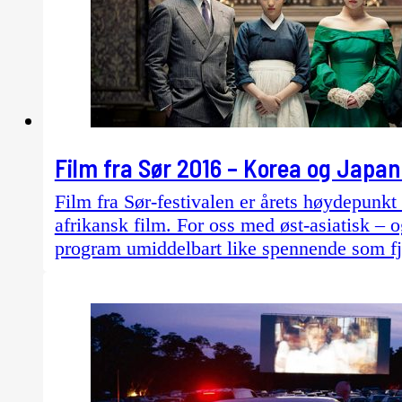
Film fra Sør 2016 – Korea og Japan
Film fra Sør-festivalen er årets høydepunkt 
afrikansk film. For oss med øst-asiatisk – 
program umiddelbart like spennende som fj