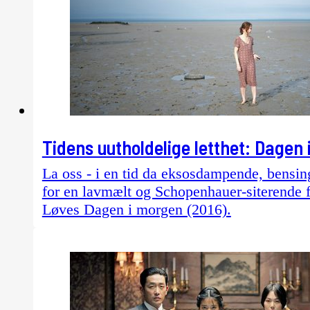
Tidens uutholdelige letthet: Dagen
La oss - i en tid da eksosdampende, bensing
for en lavmælt og Schopenhauer-siterende f
Løves Dagen i morgen (2016).