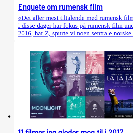
Enquete om rumensk film
«Det aller mest tiltalende med rumensk fil
i disse dager har fokus på rumensk film un
2016, har Z, spurte vi noen sentrale norsk
11 filmer jeg gleder meg til i 2017