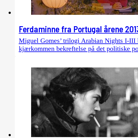
Ferdaminne fra Portugal årene 201
Miguel Gomes’ trilogi Arabian Nights I-III b
kjærkommen bekreftelse på det politiske pot