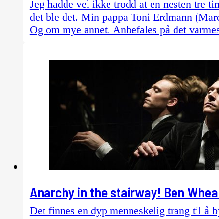
Jeg hadde vel ikke trodd at en nesten tre ti
det ble det. Min pappa Toni Erdmann (Mare
Og om mye annet. Anbefales på det varmes
Anarchy in the stairway! Ben Wheat
Det finnes en dyp menneskelig trang til å b