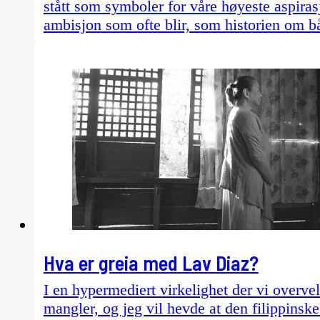
stått som symboler for våre høyeste aspira
ambisjon som ofte blir, som historien om 
Hva er greia med Lav Diaz?
I en hypermediert virkelighet der vi overve
mangler, og jeg vil hevde at den filippinsk