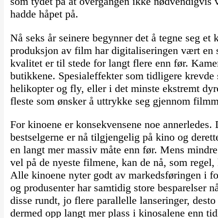
som tydet på at overgangen ikke nødvendigvis v
hadde håpet på.
Nå seks år seinere begynner det å tegne seg et 
produksjon av film har digitaliseringen vært en 
kvalitet er til stede for langt flere enn før. K
butikkene. Spesialeffekter som tidligere krevde 
helikopter og fly, eller i det minste ekstremt dyr
fleste som ønsker å uttrykke seg gjennom filmm
For kinoene er konsekvensene noe annerledes. D
bestselgerne er nå tilgjengelig på kino og derett
en langt mer massiv måte enn før. Mens mindre 
vel på de nyeste filmene, kan de nå, som regel,
Alle kinoene nyter godt av markedsføringen i fo
og produsenter har samtidig store besparelser nå
disse rundt, jo flere parallelle lanseringer, dest
dermed opp langt mer plass i kinosalene enn tid