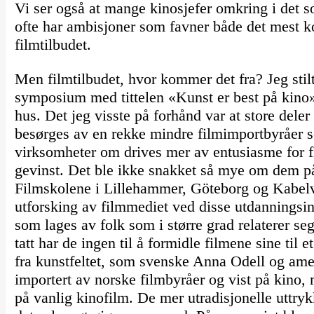
Vi ser også at mange kinosjefer omkring i det 
ofte har ambisjoner som favner både det mest k
filmtilbudet.
Men filmtilbudet, hvor kommer det fra? Jeg sti
symposium med tittelen «Kunst er best på kino»
hus. Det jeg visste på forhånd var at store deler
besørges av en rekke mindre filmimportbyråer so
virksomheter om drives mer av entusiasme for 
gevinst. Det ble ikke snakket så mye om dem p
Filmskolene i Lillehammer, Göteborg og Kabel
utforsking av filmmediet ved disse utdanningsi
som lages av folk som i større grad relaterer seg
tatt har de ingen til å formidle filmene sine til
fra kunstfeltet, som svenske Anna Odell og ame
importert av norske filmbyråer og vist på kino, 
på vanlig kinofilm. De mer utradisjonelle uttryk