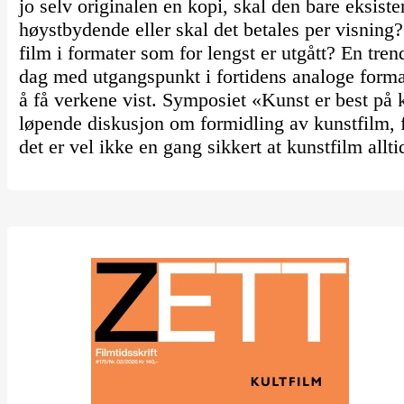
jo selv originalen en kopi, skal den bare eksiste
høystbydende eller skal det betales per visning?
film i formater som for lengst er utgått? En trend
dag med utgangspunkt i fortidens analoge format
å få verkene vist. Symposiet «Kunst er best på k
løpende diskusjon om formidling av kunstfilm, f
det er vel ikke en gang sikkert at kunstfilm allti