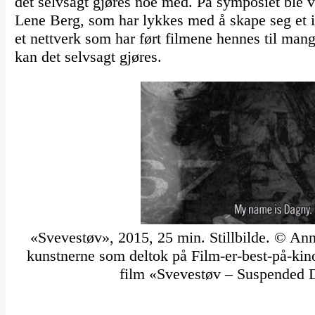
det selvsagt gjøres noe med. På symposiet ble v
Lene Berg, som har lykkes med å skape seg et i
et nettverk som har ført filmene hennes til man
kan det selvsagt gjøres.
«Svevestøv», 2015, 25 min. Stillbilde. © Ann
kunstnerne som deltok på Film-er-best-på-kin
film «Svevestøv – Suspended D