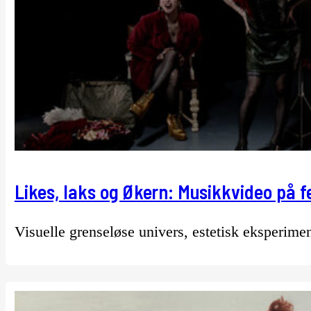
Likes, laks og Økern: Musikkvideo på f
Visuelle grenseløse univers, estetisk eksperiment