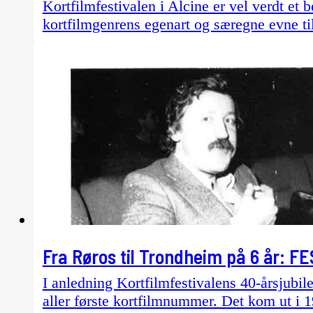
Kortfilmfestivalen i Alcine er vel verdt et 
kortfilmgenrens egenart og særegne evne til
Fra Røros til Trondheim på 6 år:
I anledning Kortfilmfestivalens 40-årsjubile
aller første kortfilmnummer. Det kom ut i 1