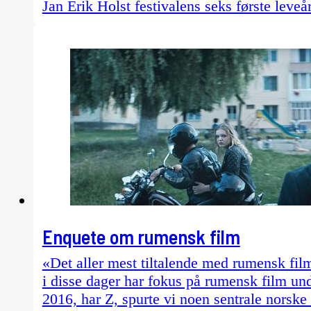
Jan Erik Holst festivalens seks første leveår
Enquete om rumensk film
«Det aller mest tiltalende med rumensk fil
i disse dager har fokus på rumensk film un
2016, har Z, spurte vi noen sentrale norsk