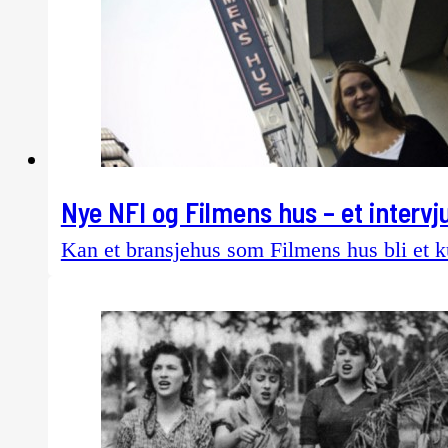
Nye NFI og Filmens hus – et intervj
Kan et bransjehus som Filmens hus bli et k