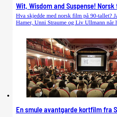
Wit, Wisdom and Suspense! Norsk f
Hva skjedde med norsk film på 90-tallet? Ja
Hamer, Unni Straume og Liv Ullmann når ha
En smule avantgarde kortfilm fra 