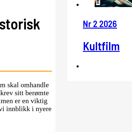
istorisk
Nr 2 2026
Kultfilm
som skal omhandle
skrev sitt berømte
lmen er en viktig
vi innblikk i nyere