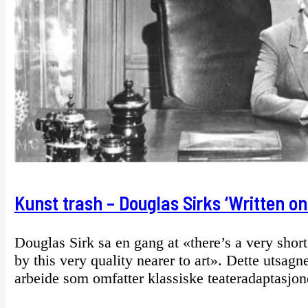
Kunst trash – Douglas Sirks ‘Written on
Douglas Sirk sa en gang at «there’s a very short
by this very quality nearer to art». Dette utsagn
arbeide som omfatter klassiske teateradaptasjon