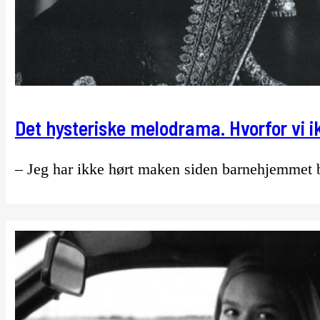
Det hysteriske melodrama. Hvorfor vi i
– Jeg har ikke hørt maken siden barnehjemmet b