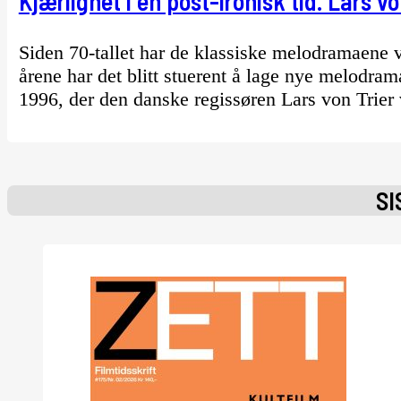
Kjærlighet i en post-ironisk tid. Lars 
Siden 70-tallet har de klassiske melodramaene v
årene har det blitt stuerent å lage nye melodra
1996, der den danske regissøren Lars von Trier v
SI