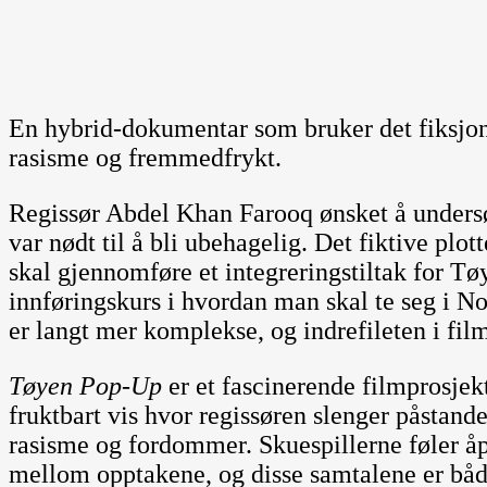
En hybrid-dokumentar som bruker det fiksjon
rasisme og fremmedfrykt.
Regissør Abdel Khan Farooq ønsket å undersø
var nødt til å bli ubehagelig. Det fiktive plott
skal gjennomføre et integreringstiltak for T
innføringskurs i hvordan man skal te seg i
er langt mer komplekse, og indrefileten i fil
T
ø
yen Pop-Up
er et fascinerende filmprosje
fruktbart vis hvor regissøren slenger påstan
rasisme og fordommer. Skuespillerne føler åp
mellom opptakene, og disse samtalene er båd