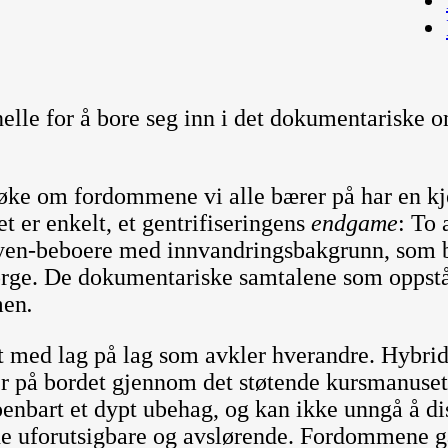
elle for å bore seg inn i det dokumentariske
ke om fordommene vi alle bærer på har en kj
et er enkelt, et gentrifiseringens
endgame
: To
øyen-beboere med innvandringsbakgrunn, som be
 Norge. De dokumentariske samtalene som opps
men
.
kt med lag på lag som avkler hverandre. Hybri
der på bordet gjennom det støtende kursmanuse
enbart et dypt ubehag, og kan ikke unngå å d
e uforutsigbare og avslørende. Fordommene gå