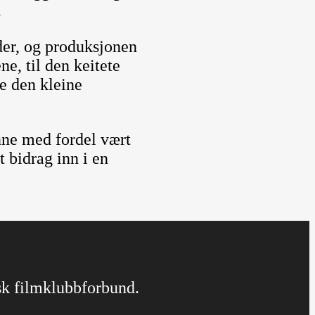
.
der, og produksjonen
e, til den keitete
pe den kleine
nne med fordel vært
 bidrag inn i en
rsk filmklubbforbund.