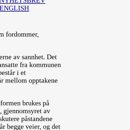
NYHETSBREV
ENGLISH
 om fordommer,
erne av sannhet. Det
 ansatte fra kommunen
står i et
tår mellom opptakene
dformen brukes på
t, gjennomsyret av
iskutere påstandene
r begge veier, og det