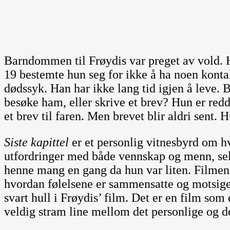
Barndommen til Frøydis var preget av vold. 
19 bestemte hun seg for ikke å ha noen kontakt
dødssyk. Han har ikke lang tid igjen å leve. B
besøke ham, eller skrive et brev? Hun er red
et brev til faren. Men brevet blir aldri sent.
Siste kapittel
er et personlig vitnesbyrd om h
utfordringer med både vennskap og menn, selv
henne mang en gang da hun var liten. Filmen t
hvordan følelsene er sammensatte og motsigels
svart hull i Frøydis’ film. Det er en film so
veldig stram line mellom det personlige og de