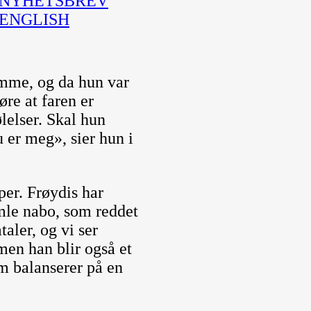
NYHETSBREV
ENGLISH
emme, og da hun var
øre at faren er
lelser. Skal hun
 er meg», sier hun i
per. Frøydis har
mle nabo, som reddet
aler, og vi ser
men han blir også et
om balanserer på en