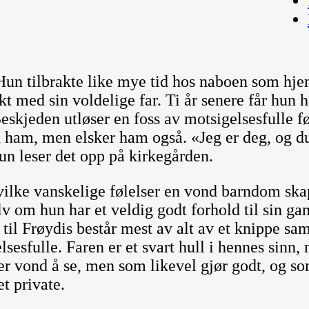
Hun tilbrakte like mye tid hos naboen som hj
 med sin voldelige far. Ti år senere får hun h
eskjeden utløser en foss av motsigelsesfulle fø
d ham, men elsker ham også. «Jeg er deg, og du
 Hun leser det opp på kirkegården.
vilke vanskelige følelser en vond barndom ska
 om hun har et veldig godt forhold til sin ga
il Frøydis består mest av alt av et knippe samt
esfulle. Faren er et svart hull i hennes sinn, 
m er vond å se, men som likevel gjør godt, og s
t private.