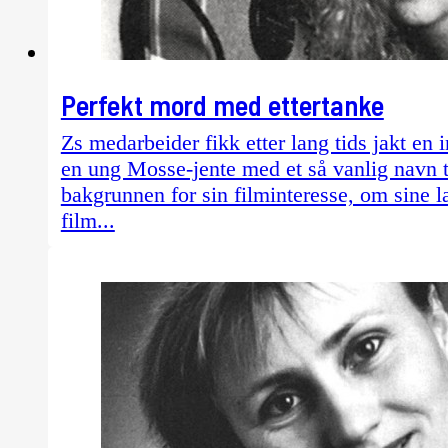
Perfekt mord med ettertanke
Zs medarbeider fikk etter lang tids jakt e
en ung Mosse-jente med et så vanlig navn ti
bakgrunnen for sin filminteresse, om sine l
film...