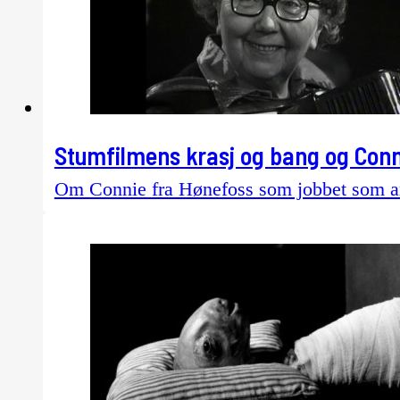
Stumfilmens krasj og bang og Conn
Om Connie fra Hønefoss som jobbet som a