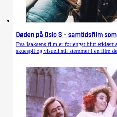
Døden på Oslo S – samtidsfilm som
Eva Isaksens film er forlengst blitt erklært
skuespil og visuell stil stemmer i en film d