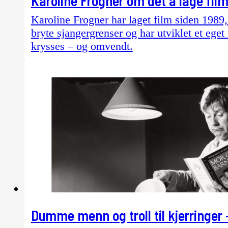
Karoline Frogner om det å lage fil
Karoline Frogner har laget film siden 1989
bryte sjangergrenser og har utviklet et eg
krysses – og omvendt.
Dumme menn og troll til kjerringer