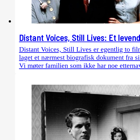
Distant Voices, Still Lives: Et leve
Distant Voices, Still Lives er egentlig to f
laget et nærmest biografisk dokument fra si
Vi møter familien som ikke har noe etterna