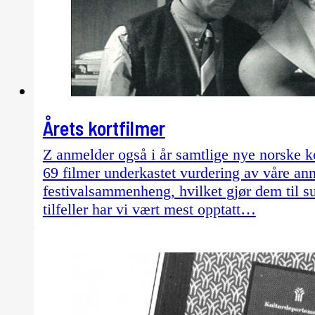
Årets kortfilmer
Z anmelder også i år samtlige nye norske ko
69 filmer underkastet vurdering av våre anm
festivalsammenheng, hvilket gjør dem til su
tilfeller har vi vært mest opptatt…