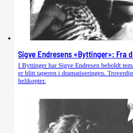
Sigve Endresens «Byttinger»: Fra 
I Byttinger har Sigve Endresen beholdt tema
er blitt taperen i dramatiseringen. Troverdi
helikopter.