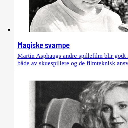
Magiske svampe
Martin Asphaugs andre spillefilm blir godt m
både av skuespillere og de filmteknisk ansv