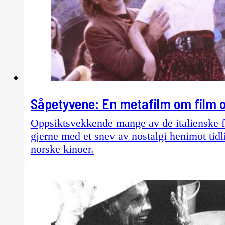
Såpetyvene: En metafilm om film og
Oppsiktsvekkende mange av de italienske fil
gjerne med et snev av nostalgi henimot tidl
norske kinoer.