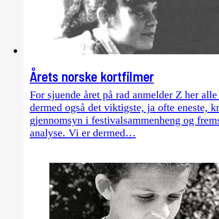
Årets norske kortfilmer
For sjuende året på rad anmelder Z her alle
dermed også det viktigste, ja ofte eneste, 
gjennomsyn i festivalsammenheng og fremstå
analyse. Vi er dermed…