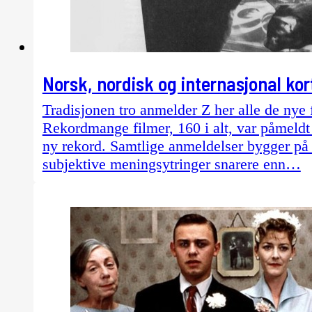
Norsk, nordisk og internasjonal kor
Tradisjonen tro anmelder Z her alle de nye 
Rekordmange filmer, 160 i alt, var påmeldt 
ny rekord. Samtlige anmeldelser bygger på 
subjektive meningsytringer snarere enn…