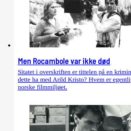
Men Rocambole var ikke død
Sitatet i overskriften er tittelen på en k
dette ha med Arild Kristo? Hvem er egentli
norske filmmiljøet.