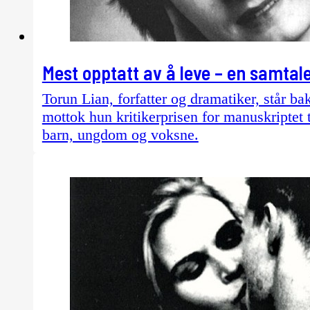
Mest opptatt av å leve – en samta
Torun Lian, forfatter og dramatiker, står b
mottok hun kritikerprisen for manuskriptet
barn, ungdom og voksne.