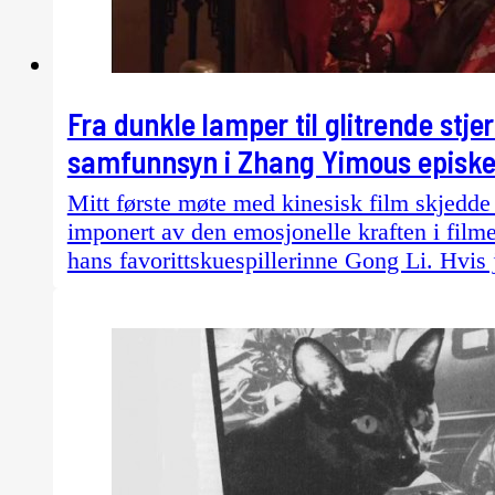
Fra dunkle lamper til glitrende stj
samfunnsyn i Zhang Yimous episke
Mitt første møte med kinesisk film skjedde 
imponert av den emosjonelle kraften i fil
hans favorittskuespillerinne Gong Li. Hvi