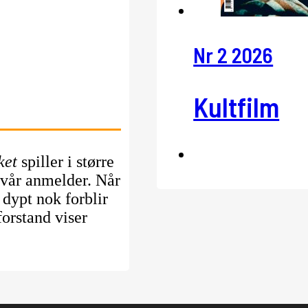
Nr 2 2026
Kultfilm
ket
spiller i større
r vår anmelder. Når
 dypt nok forblir
forstand viser