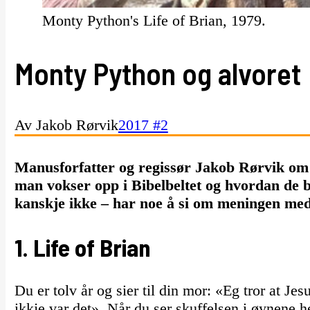
Monty Python's Life of Brian, 1979.
Monty Python og alvoret
Av Jakob Rørvik
2017 #2
Manusforfatter og regissør Jakob Rørvik om
man vokser opp i Bibelbeltet og hvordan de b
kanskje ikke – har noe å si om meningen med 
1. Life of Brian
Du er tolv år og sier til din mor: «Eg tror at J
ikkje var det». Når du ser skuffelsen i øynene h