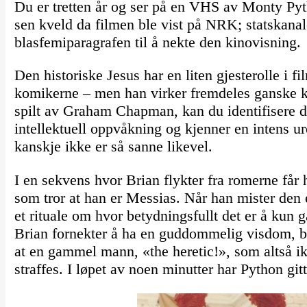
Du er tretten år og ser på en VHS av Monty Py
sen kveld da filmen ble vist på NRK; statskanale
blasfemiparagrafen til å nekte den kinovisning.
Den historiske Jesus har en liten gjesterolle i fi
komikerne – men han virker fremdeles ganske k
spilt av Graham Chapman, kan du identifisere d
intellektuell oppvåkning og kjenner en intens ur
kanskje ikke er så sanne likevel.
I en sekvens hvor Brian flykter fra romerne får h
som tror at han er Messias. Når han mister den
et rituale om hvor betydningsfullt det er å kun
Brian fornekter å ha en guddommelig visdom, 
at en gammel mann, «the heretic!», som altså i
straffes. I løpet av noen minutter har Python git