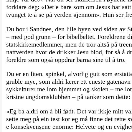
forklare deg: «Det e bare som om Jesus har satt
tvunget te å se på verden gjennom». Hun ser fre
Du bor i Sandnes, den lille byen ved siden av St
– med god grunn – for bibelbeltet. Foreldrene di
statskirkemedlemmer, men de tror altså på treeni
nattverden hvor de drikker Jesu blod, for så å
foreldre som også oppdrar barna sine til å tro.
Du er en liten, spinkel, alvorlig gutt som erstat
gruble mye, som aldri lærer ett eneste gatenavn i
sykkelturer mellom hjemmet og skolen – mellom 
kristne ungdomsklubben – på tanker som dette:
«Eg ba aldri om å bli født. Det var ikkje mitt va
sette meg på ein test kor eg må finne det rette s
e konsekvensene enorme: Helvete og en evighet b