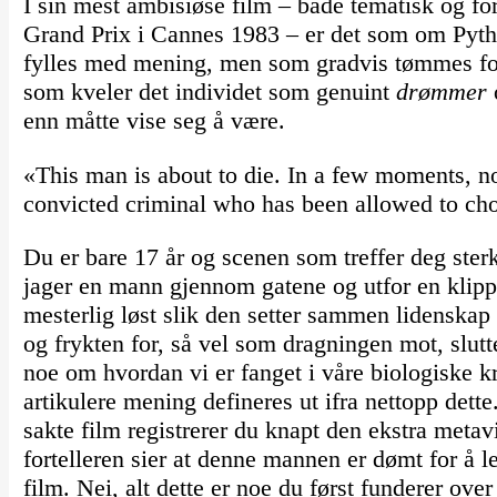
I sin mest ambisiøse film – både tematisk og fo
Grand Prix i Cannes 1983 – er det som om Pyth
fylles med mening, men som gradvis tømmes for
som kveler det individet som genuint
drømmer
enn måtte vise seg å være.
«This man is about to die. In a few moments, now,
convicted criminal who has been allowed to ch
Du er bare 17 år og scenen som treffer deg ste
jager en mann gjennom gatene og utfor en klipp
mesterlig løst slik den setter sammen lidenskap o
og frykten for, så vel som dragningen mot, slutt
noe om hvordan vi er fanget i våre biologiske k
artikulere mening defineres ut ifra nettopp dett
sakte film registrerer du knapt den ekstra meta
fortelleren sier at denne mannen er dømt for å le
film. Nei, alt dette er noe du først funderer over