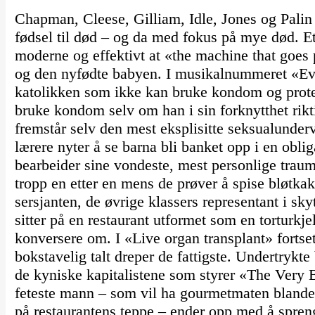
Chapman, Cleese, Gilliam, Idle, Jones og Palin
fødsel til død – og da med fokus på mye død. Et
moderne og effektivt at «the machine that goes 
og den nyfødte babyen. I musikalnummeret «Ever
katolikken som ikke kan bruke kondom og prote
bruke kondom selv om han i sin forknytthet rikt
fremstår selv den mest eksplisitte seksualundervi
lærere nyter å se barna bli banket opp i en obl
bearbeider sine vondeste, mest personlige trau
tropp en etter en mens de prøver å spise bløtkak
sersjanten, de øvrige klassers representant i sk
sitter på en restaurant utformet som en torturkj
konversere om. I «Live organ transplant» fortse
bokstavelig talt dreper de fattigste. Undertrykte
de kyniske kapitalistene som styrer «The Very 
feteste mann – som vil ha gourmetmaten blande
på restaurantens teppe – ender opp med å spren