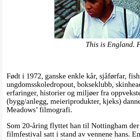
This is England. 
Født i 1972, ganske enkle kår, sjåførfar, fi
ungdomsskoledropout, bokseklubb, skinhead
erfaringer, historier og miljøer fra oppvekst
(bygg/anlegg, meieriprodukter, kjeks) danne
Meadows’ filmografi.
Som 20-åring flyttet han til Nottingham der 
filmfestival satt i stand av vennene hans. 