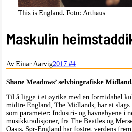
This is England. Foto: Arthaus
Maskulin heimstaddi
Av Einar Aarvig
2017 #4
Shane Meadows’ selvbiografiske Midlands
Til å ligge i et øyrike med en formidabel ku
midtre England, The Midlands, har et slag
som parameter: Industri- og havnebyene i no
musikktradisjoner, fra The Beatles og Merse
Oasis. Sør-England har fostret verdens frem