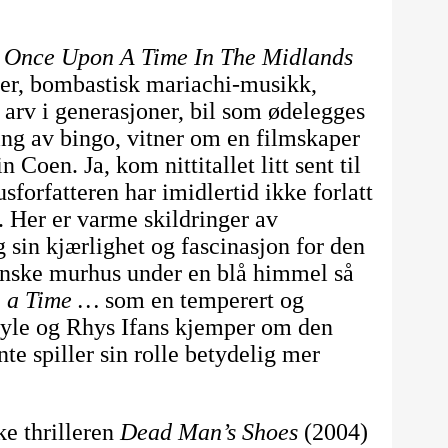
r
Once Upon A Time In The Midlands
rger, bombastisk mariachi-musikk,
arv i generasjoner, bil som ødelegges
ing av bingo, vitner om en filmskaper
n Coen. Ja, kom nittitallet litt sent til
rfatteren har imidlertid ikke forlatt
. Her er varme skildringer av
sin kjærlighet og fascinasjon for den
anske murhus under en blå himmel så
 a Time …
som en temperert og
lyle og Rhys Ifans kjemper om den
e spiller sin rolle betydelig mer
ke thrilleren
Dead Man’s Shoes
(2004)