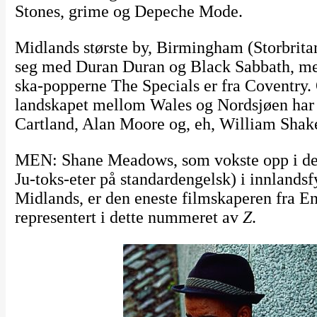
Stones, grime og Depeche Mode.
Midlands største by, Birmingham (Storbritan
seg med Duran Duran og Black Sabbath, men
ska-popperne The Specials er fra Coventry. 
landskapet mellom Wales og Nordsjøen har p
Cartland, Alan Moore og, eh, William Shak
MEN: Shane Meadows, som vokste opp i den
Ju-toks-eter på standardengelsk) i innlandsf
Midlands, er den eneste filmskaperen fra En
representert i dette nummeret av
Z
.