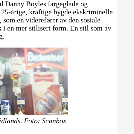
ed Danny Boyles fargeglade og
n 25-årige, kraftige bygde ekskriminelle
 som en viderefører av den sosiale
 i en mer stilisert form. En stil som av
g.
idlands. Foto: Scanbox