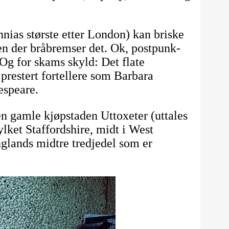
nias største etter London) kan briske
 der bråbremser det. Ok, postpunk-
Og for skams skyld: Det flate
restert fortellere som Barbara
espeare.
 gamle kjøpstaden Uttoxeter (uttales
ylket Staffordshire, midt i West
glands midtre tredjedel som er