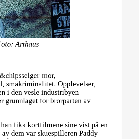
Foto: Arthaus
sh&chipsselger-mor,
, småkriminalitet. Opplevelser,
en i den vesle industribyen
r grunnlaget for brorparten av
han fikk kortfilmene sine vist på en
En av dem var skuespilleren Paddy