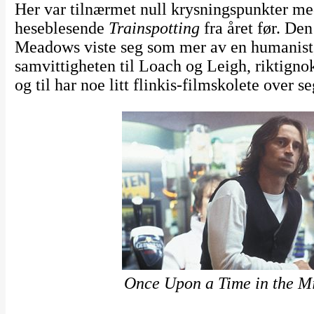
Her var tilnærmet null krysningspunkter m
heseblesende
Trainspotting
fra året før. De
Meadows viste seg som mer av en humanist,
samvittigheten til Loach og Leigh, riktignok
og til har noe litt flinkis-filmskolete over se
Once Upon a Time in the M