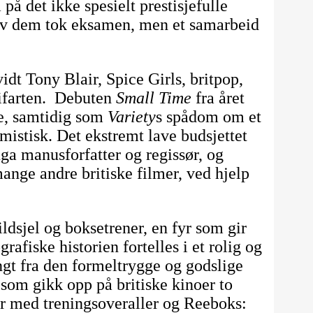
på det ikke spesielt prestisjefulle
 av dem tok eksamen, men et samarbeid
idt Tony Blair, Spice Girls, britpop,
bifarten. Debuten
Small Time
fra året
sme, samtidig som
Variety
s spådom om et
timistisk. Det ekstremt lave budsjettet
ga manusforfatter og regissør, og
mange andre britiske filmer, ved hjelp
dsjel og boksetrener, en fyr som gir
fiske historien fortelles i et rolig og
ngt fra den formeltrygge og godslige
som gikk opp på britiske kinoer to
per med treningsoveraller og Reeboks: