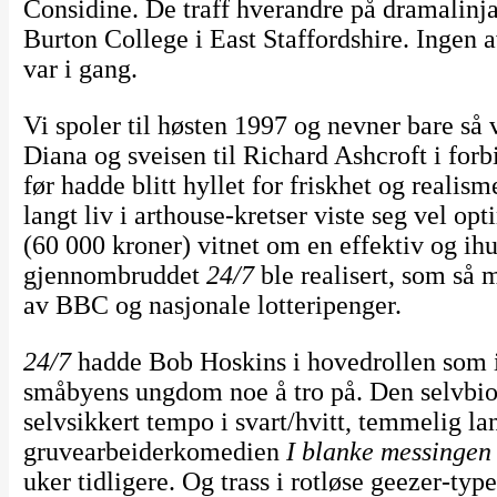
Considine. De traff hverandre på dramalinja 
Burton College i East Staffordshire. Ingen
var i gang.
Vi spoler til høsten 1997 og nevner bare så v
Diana og sveisen til Richard Ashcroft i for
før hadde blitt hyllet for friskhet og reali
langt liv i arthouse-kretser viste seg vel op
(60 000 kroner) vitnet om en effektiv og ihu
gjennombruddet
24/7
ble realisert, som så 
av BBC og nasjonale lotteripenger.
24/7
hadde Bob Hoskins i hovedrollen som il
småbyens ungdom noe å tro på. Den selvbiogra
selvsikkert tempo i svart/hvitt, temmelig la
gruvearbeiderkomedien
I blanke messingen
uker tidligere. Og trass i rotløse geezer-ty