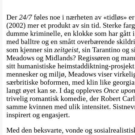
Der
24/7
føles noe i nærheten av «tidløs» e
(2002) mer et produkt av sin tid. Sterke fa
dumme kriminelle, en klokke som har gått i 
med balltre og en smått overbærende skildr
som kjenner sin
zeitgeist
, sin Tarantino og si
Meadows og Midlands? Regissøren og manusfo
sitt humanistiske heimstaddiktning-prosjekt
mennesker og miljø, Meadows viser virkelig 
særbritiske boformen, med klin like georgi
langt øyet kan se. I dag oppleves
Once upon
trivelig romantisk komedie, der Robert Car
samme kvinnen med ulik intensitet. Sistnevnt
inspirert og engasjert.
Med den beksvarte, vonde og sosialrealistis