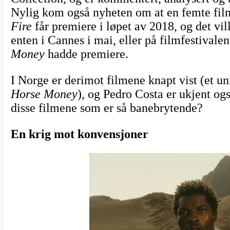
Nylig kom også nyheten om at en femte film 
Fire
får premiere i løpet av 2018, og det vi
enten i Cannes i mai, eller på filmfestivale
Money
hadde premiere.
I Norge er derimot filmene knapt vist (et u
Horse Money
), og Pedro Costa er ukjent og
disse filmene som er så banebrytende?
En krig mot konvensjoner