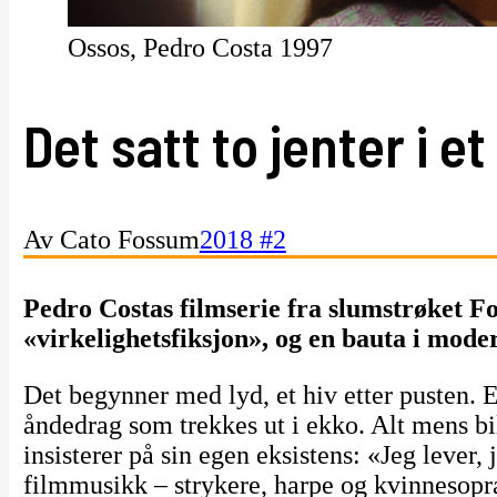
Ossos, Pedro Costa 1997
Det satt to jenter i e
Av Cato Fossum
2018 #2
Pedro Costas filmserie fra slumstrøket Fo
«virkelighetsfiksjon», og en bauta i mode
Det begynner med lyd, et hiv etter pusten. En
åndedrag som trekkes ut i ekko. Alt mens bil
insisterer på sin egen eksistens: «Jeg lever, 
filmmusikk – strykere, harpe og kvinnesopra