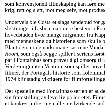
som konvensjonell filmskaping kan føre me
krig, rett og slett, mot meg selv, mot produ
Underveis ble Costa et slags sendebud for ga
slektninger i Lisboa, nærmere bestemt i Font
hovedstaden hvor mange migranter fra Kapp 
med menneskene og historiene som skulle bef
Blant dem er de narkomane søstrene Vanda 
Room
, som også begge spiller i seriens førs
par i Fontainhas som prøver å gi omsorg ti
Verde-migranten Ventura, som spiller hovedro
filmer, der Portugals historie som kolonimak
1974 blir stadig viktigere for filmfortelling
Det spesielle med Fontainhas-serien er at de
sin framstilling av levd liv på lerretet. Fi
et konkret miljø, men alle medvirkende spill