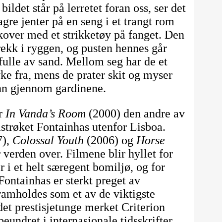
ldet står på lerretet foran oss, ser det
agre jenter på en seng i et trangt rom
over med et strikketøy på fanget. Den
trekk i ryggen, og pusten hennes går
fulle av sand. Mellom seg har de et
ke fra, mens de prater skit og myser
inn gjennom gardinene.
er
In Vanda’s Room
(2000) den andre av
mstrøket Fontainhas utenfor Lisboa.
7),
Colossal Youth
(2006) og
Horse
 verden over. Filmene blir hyllet for
 i et helt særegent bomiljø, og for
Fontainhas er sterkt preget av
ramholdes som et av de viktigste
 det prestisjetunge merket Criterion
eundret i internasjonale tidsskrifter.