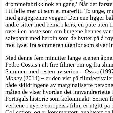
drømmefabrikk nok en gang? Når det første bi
i tilfelle mer ut som et mareritt. To unge, m
med gusjegrønne vegger. Den ene ligger bak
andre sitter med beina i kors, en pute uten 
over i en hoste som om lungene hennes var 
sølvpapir med heroin som de bytter på å røy
mot lyset fra sommeren utenfor som siver 
Med denne fem minutter lange scenen åpn
Pedro Costas i alt fire filmer om og fra slu
Sammen med resten av serien –
Ossos
(199
Money
(2014) – er den vist på filmfestivaler
både skildringene av marginaliserte personer
måten de viser hvordan det innvandrertette 
Portugals historie som kolonimakt. Serien f
verkene i nyere europeisk film, er utgitt på
Collection, og er kommentert, analysert og b