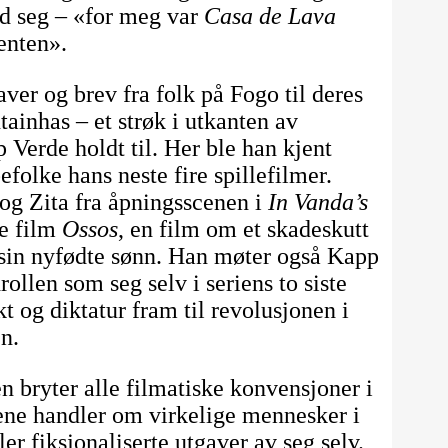
d seg – «for meg var
Casa de Lava
senten».
ver og brev fra folk på Fogo til deres
ainhas – et strøk i utkanten av
Verde holdt til. Her ble han kjent
olke hans neste fire spillefilmer.
og Zita fra åpningsscenen i
In Vanda’s
te film
Ossos
, en film om et skadeskutt
l sin nyfødte sønn. Han møter også Kapp
llen som seg selv i seriens to siste
t og diktatur fram til revolusjonen i
en.
n bryter alle filmatiske konvensjoner i
lmene handler om virkelige mennesker i
er fiksjonaliserte utgaver av seg selv.