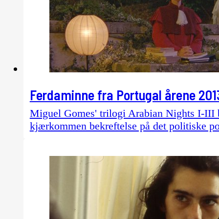
Ferdaminne fra Portugal årene 201
Miguel Gomes' trilogi Arabian Nights I-III b
kjærkommen bekreftelse på det politiske pot