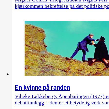
kjærkommen bekreftelse på det politiske pot
En kvinne på randen
Vibeke Løkkebergs Åpenbaringen (1977) er 
debattinnlegg – den er et betydelig verk so