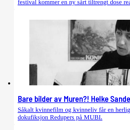
festival kommer en ny sårt tiltrengt dose r
Bare bilder av Muren?! Helke Sand
Såkalt kvinnefilm og kvinneliv får en herli
dokufiksjon Redupers på MUBI.