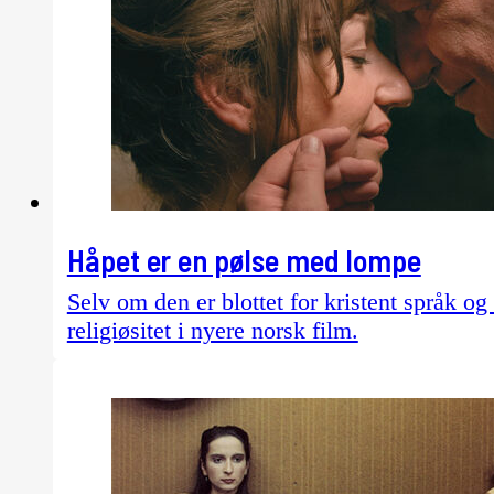
Håpet er en pølse med lompe
Selv om den er blottet for kristent språk o
religiøsitet i nyere norsk film.