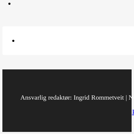
Ansvarlig redaktør: Ingrid Rommetveit | No