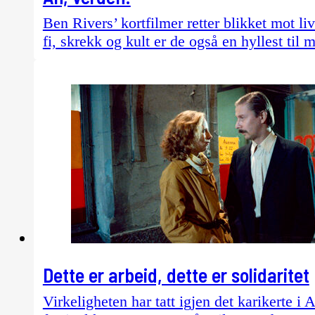
Ben Rivers’ kortfilmer retter blikket mot l
fi, skrekk og kult er de også en hyllest til
Dette er arbeid, dette er solidaritet
Virkeligheten har tatt igjen det karikerte 