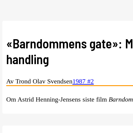
«Barndommens gate»: Mil
handling
Av Trond Olav Svendsen
1987 #2
Om Astrid Henning-Jensens siste film
Barndom