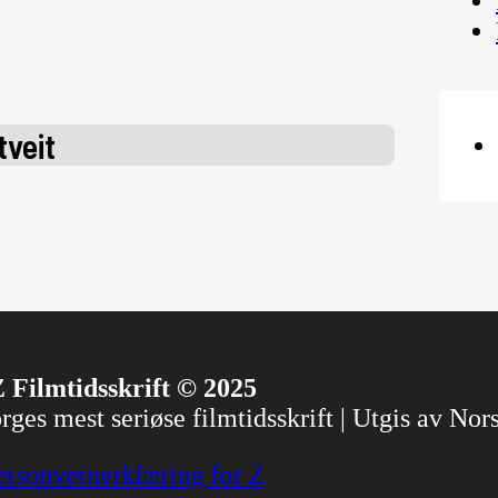
veit
 Filmtidsskrift © 2025
ges mest seriøse filmtidsskrift | Utgis av No
ersonvernerklæring for Z