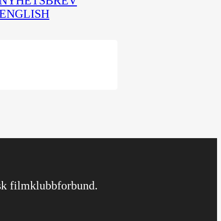
NYHETSBREV
ENGLISH
rsk filmklubbforbund.