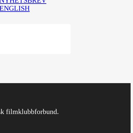
NYHETSBREV
ENGLISH
rsk filmklubbforbund.