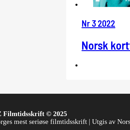
Nr 3 2022
Norsk kort
 Filmtidsskrift © 2025
ges mest seriøse filmtidsskrift | Utgis av No