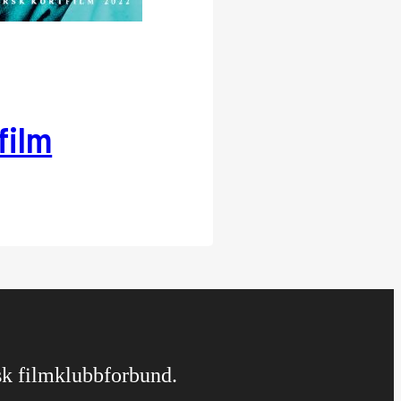
film
rsk filmklubbforbund.