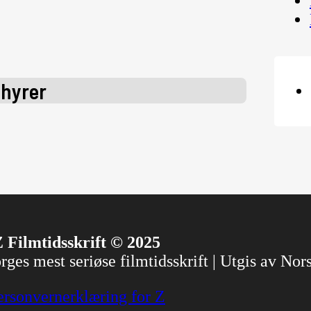
uhyrer
 Filmtidsskrift © 2025
ges mest seriøse filmtidsskrift | Utgis av No
ersonvernerklæring for Z