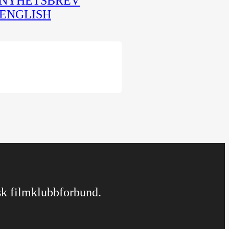
NYHETSBREV
ENGLISH
rsk filmklubbforbund.