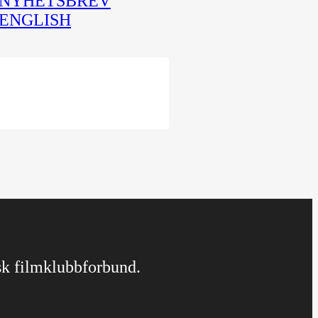
NYHETSBREV
ENGLISH
rsk filmklubbforbund.