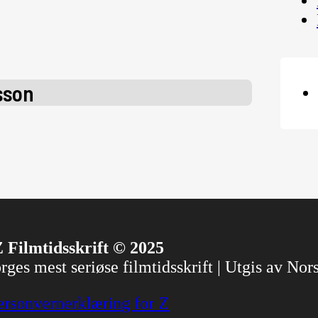
sson
 Filmtidsskrift © 2025
ges mest seriøse filmtidsskrift | Utgis av No
ersonvernerklæring for Z