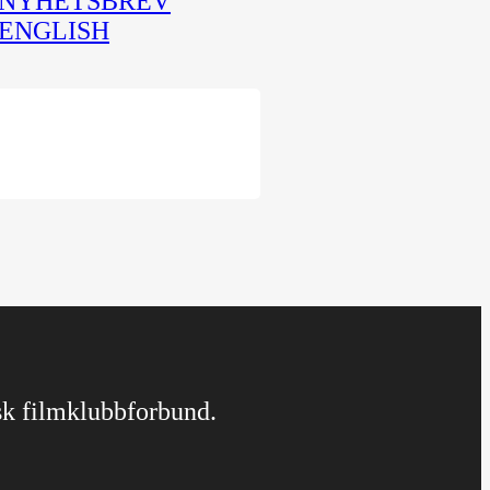
NYHETSBREV
ENGLISH
rsk filmklubbforbund.