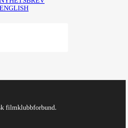
NYHETSBREV
ENGLISH
rsk filmklubbforbund.