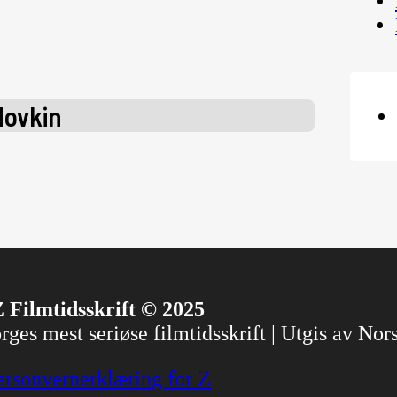
dovkin
 Filmtidsskrift © 2025
ges mest seriøse filmtidsskrift | Utgis av No
ersonvernerklæring for Z