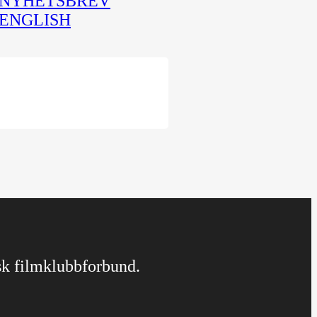
NYHETSBREV
ENGLISH
rsk filmklubbforbund.