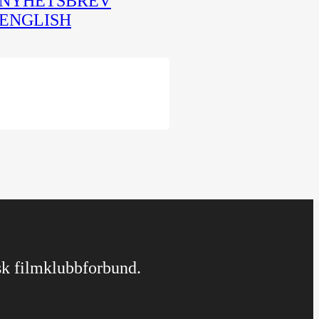
NYHETSBREV
ENGLISH
rsk filmklubbforbund.