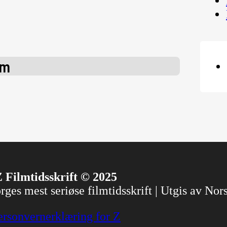
um
 Filmtidsskrift © 2025
ges mest seriøse filmtidsskrift | Utgis av No
ersonvernerklæring for Z