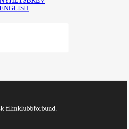
NYHETSBREV
ENGLISH
rsk filmklubbforbund.