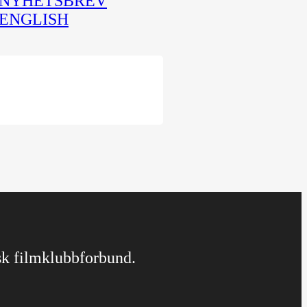
NYHETSBREV
ENGLISH
rsk filmklubbforbund.