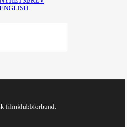
NYHETSBREV
ENGLISH
rsk filmklubbforbund.