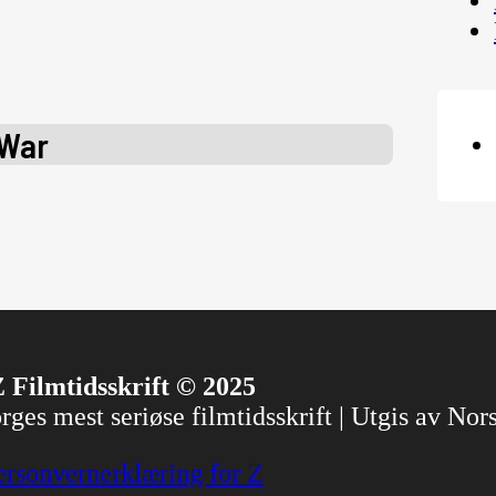
 War
 Filmtidsskrift © 2025
ges mest seriøse filmtidsskrift | Utgis av No
ersonvernerklæring for Z