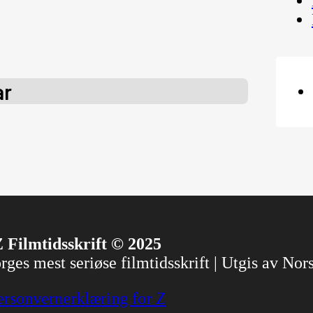
ar
 Filmtidsskrift © 2025
ges mest seriøse filmtidsskrift | Utgis av No
ersonvernerklæring for Z