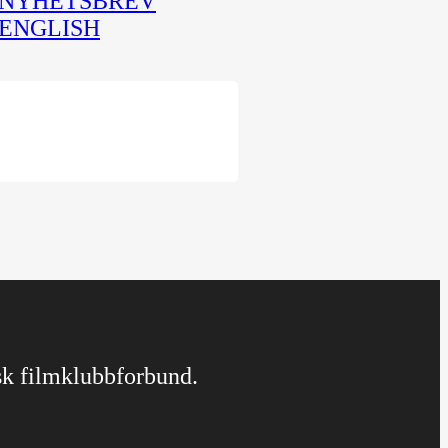
NYHETSBREV
ENGLISH
rsk filmklubbforbund.