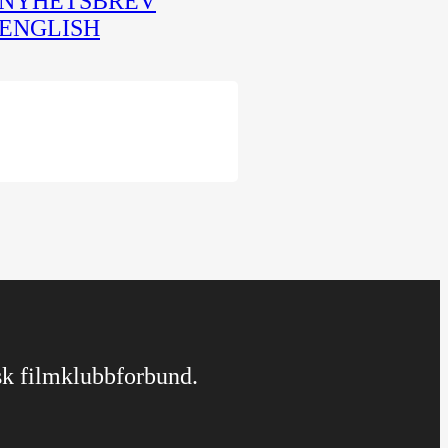
NYHETSBREV
ENGLISH
rsk filmklubbforbund.