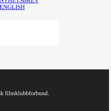
NYHETSBREV
ENGLISH
rsk filmklubbforbund.