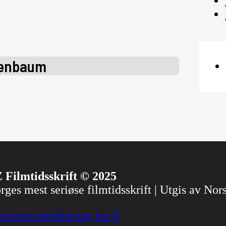
senbaum
 Filmtidsskrift © 2025
ges mest seriøse filmtidsskrift | Utgis av No
ersonvernerklæring for Z