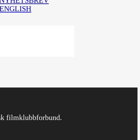
NYHETSBREV
ENGLISH
rsk filmklubbforbund.