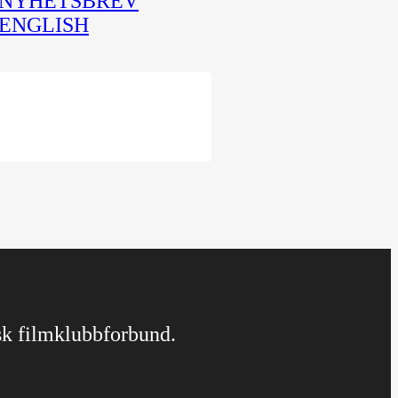
NYHETSBREV
ENGLISH
rsk filmklubbforbund.