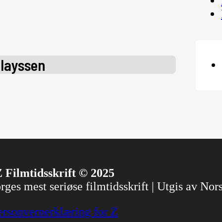
olayssen
 Filmtidsskrift © 2025
ges mest seriøse filmtidsskrift | Utgis av No
ersonvernerklæring for Z