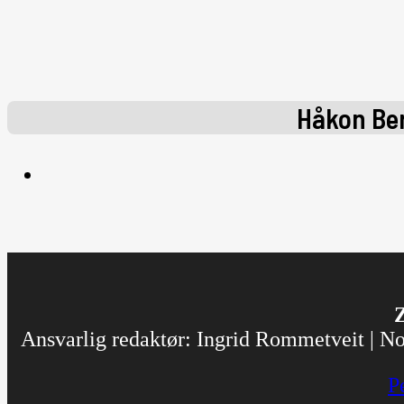
Håkon Be
Z
Ansvarlig redaktør: Ingrid Rommetveit | Nor
P