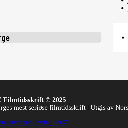
rge
 Filmtidsskrift © 2025
ges mest seriøse filmtidsskrift | Utgis av No
ersonvernerklæring for Z