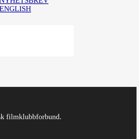
NYHETSBREV
ENGLISH
rsk filmklubbforbund.