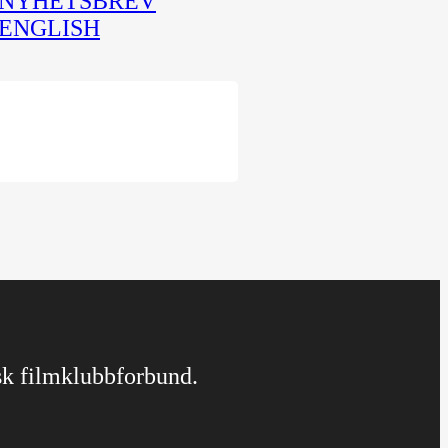
NYHETSBREV
ENGLISH
rsk filmklubbforbund.