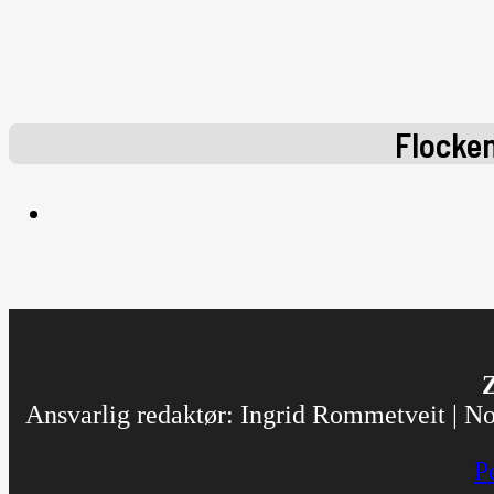
Flocke
Z
Ansvarlig redaktør: Ingrid Rommetveit | Nor
P