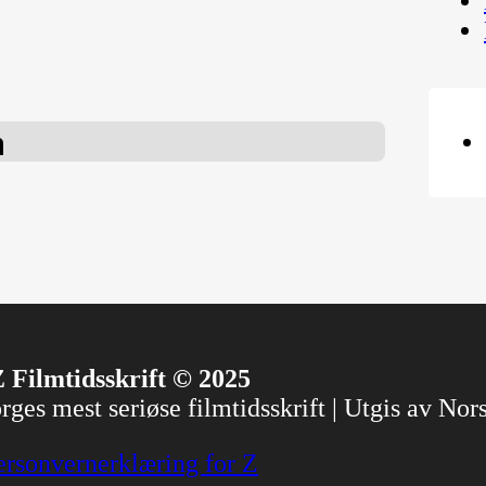
n
 Filmtidsskrift © 2025
ges mest seriøse filmtidsskrift | Utgis av No
ersonvernerklæring for Z