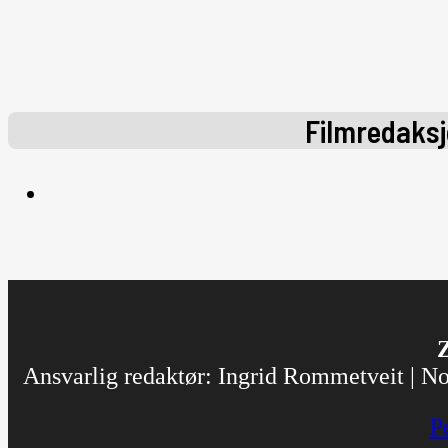
Filmredaks
Z
Ansvarlig redaktør: Ingrid Rommetveit | Nor
P