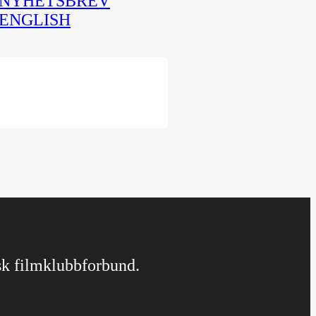
NYHETSBREV
ENGLISH
rsk filmklubbforbund.