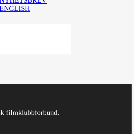
NYHETSBREV
ENGLISH
rsk filmklubbforbund.