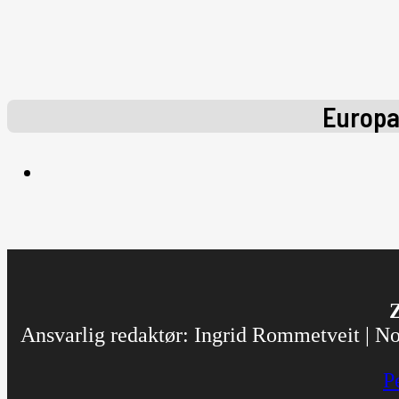
Europ
Z
Ansvarlig redaktør: Ingrid Rommetveit | Nor
P