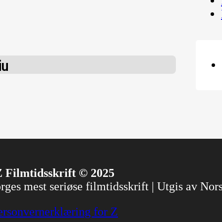
iu
 Filmtidsskrift © 2025
ges mest seriøse filmtidsskrift | Utgis av No
ersonvernerklæring for Z