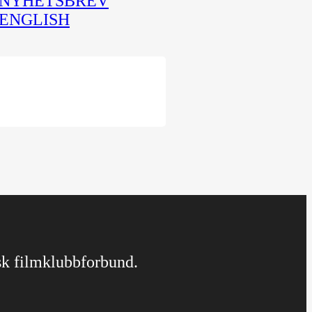
NYHETSBREV
ENGLISH
rsk filmklubbforbund.