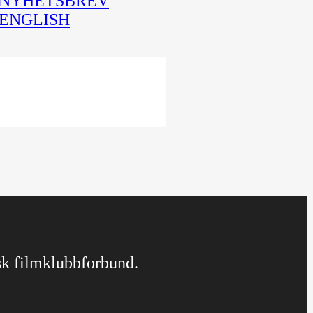
NYHETSBREV
ENGLISH
rsk filmklubbforbund.