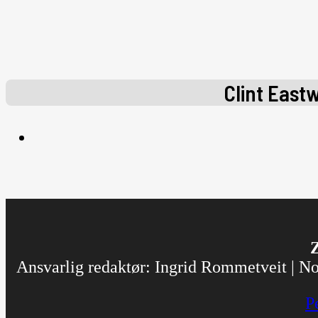
Clint East
Z
Ansvarlig redaktør: Ingrid Rommetveit | Nor
P