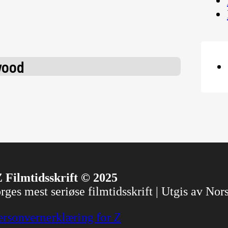
wood
 Filmtidsskrift © 2025
ges mest seriøse filmtidsskrift | Utgis av No
ersonvernerklæring for Z