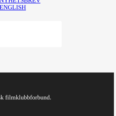
NYHETSBREV
ENGLISH
rsk filmklubbforbund.