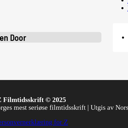
een Door
 Filmtidsskrift © 2025
ges mest seriøse filmtidsskrift | Utgis av No
ersonvernerklæring for Z