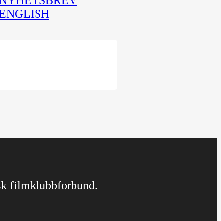
NYHETSBREV
ENGLISH
rsk filmklubbforbund.