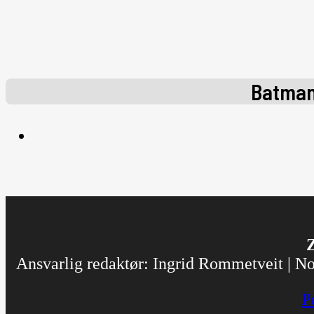
Batma
Z
Ansvarlig redaktør: Ingrid Rommetveit | Nor
P