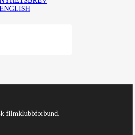
NYHETSBREV
ENGLISH
rsk filmklubbforbund.