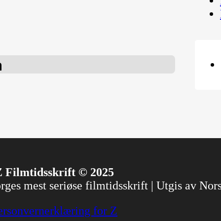
n
 Filmtidsskrift © 2025
ges mest seriøse filmtidsskrift | Utgis av No
ersonvernerklæring for Z