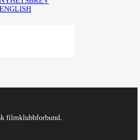
NYHETSBREV
ENGLISH
rsk filmklubbforbund.