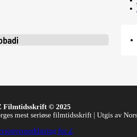
obadi
 Filmtidsskrift © 2025
ges mest seriøse filmtidsskrift | Utgis av No
ersonvernerklæring for Z