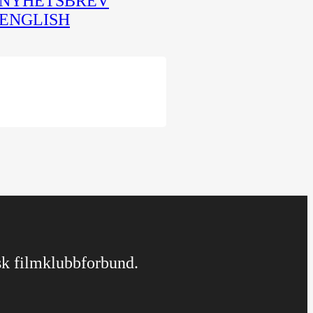
NYHETSBREV
ENGLISH
rsk filmklubbforbund.