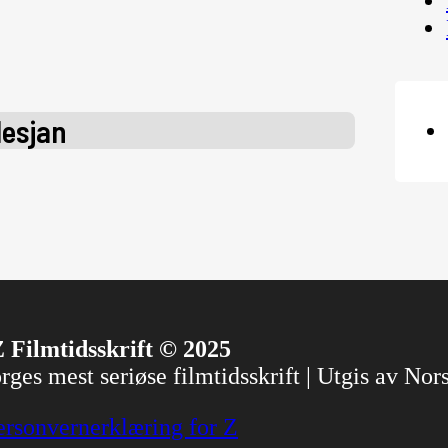
lesjan
 Filmtidsskrift © 2025
ges mest seriøse filmtidsskrift | Utgis av No
ersonvernerklæring for Z