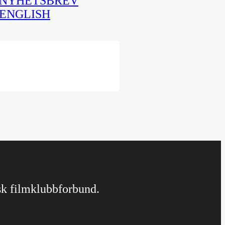
NYHETSBREV
ENGLISH
rsk filmklubbforbund.