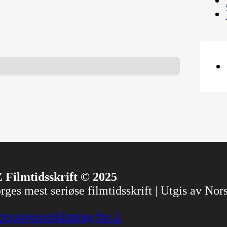
e
 Filmtidsskrift © 2025
ges mest seriøse filmtidsskrift | Utgis av No
ersonvernerklæring for Z