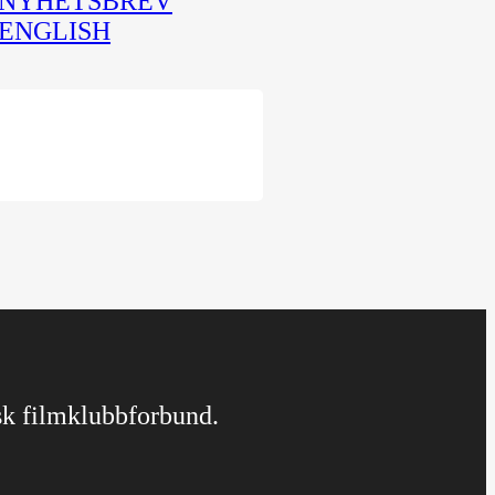
NYHETSBREV
ENGLISH
rsk filmklubbforbund.