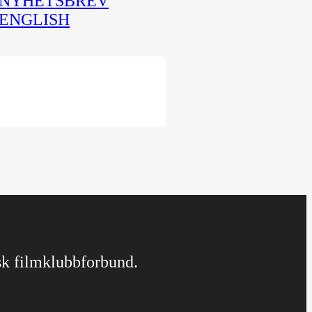
NYHETSBREV
ENGLISH
rsk filmklubbforbund.