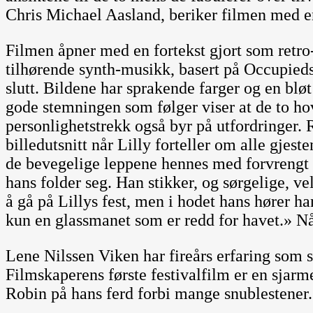
Chris Michael Aasland, beriker filmen med e
Filmen åpner med en fortekst gjort som retro-
tilhørende synth-musikk, basert på Occupieds
slutt. Bildene har sprakende farger og en blø
gode stemningen som følger viser at de to hov
personlighetstrekk også byr på utfordringer.
billedutsnitt når Lilly forteller om alle gje
de bevegelige leppene hennes med forvrengt
hans folder seg. Han stikker, og sørgelige, ve
å gå på Lillys fest, men i hodet hans hører h
kun en glassmanet som er redd for havet.» Nå 
Lene Nilssen Viken har fireårs erfaring som sc
Filmskaperens første festivalfilm er en sjarm
Robin på hans ferd forbi mange snublestener. 