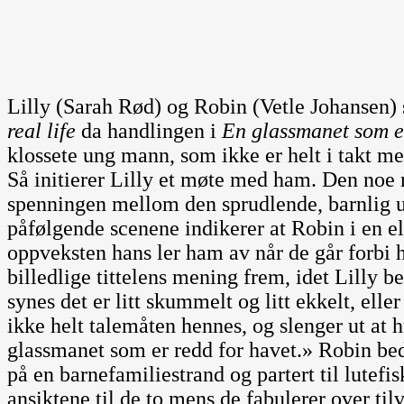
Lilly (Sarah Rød) og Robin (Vetle Johansen)
real life
da handlingen i
En glassmanet som e
klossete ung mann, som ikke er helt i takt med
Så initierer Lilly et møte med ham. Den noe 
spenningen mellom den sprudlende, barnlig ut
påfølgende scenene indikerer at Robin i en el
oppveksten hans ler ham av når de går forb
billedlige tittelens mening frem, idet Lilly b
synes det er litt skummelt og litt ekkelt, eller
ikke helt talemåten hennes, og slenger ut at h
glassmanet som er redd for havet.» Robin bedy
på en barnefamiliestrand og partert til lute
ansiktene til de to mens de fabulerer over ti