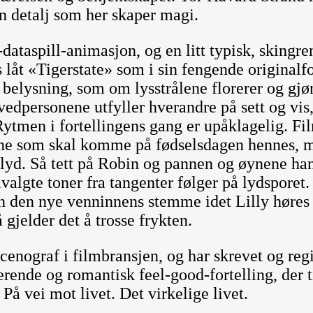
n detalj som her skaper magi.
dataspill-animasjon, og en litt typisk, skingre
 låt «Tigerstate» som i sin fengende original
t belysning, som om lysstrålene florerer og gjø
edpersonene utfyller hverandre på sett og vis, 
 Rytmen i fortellingens gang er upåklagelig. F
stene som skal komme på fødselsdagen hennes, 
 lyd. Så tett på Robin og pannen og øynene h
lvalgte toner fra tangenter følger på lydsporet
an den nye venninnens stemme idet Lilly høres 
gjelder det å trosse frykten.
enograf i filmbransjen, og har skrevet og regis
erende og romantisk feel-good-fortelling, der 
På vei mot livet. Det virkelige livet.