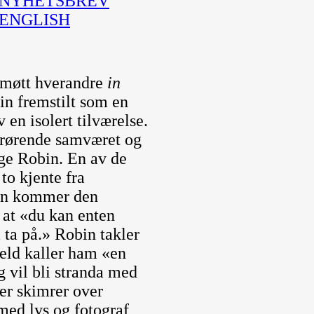
NYHETSBREV
ENGLISH
e møtt hverandre
in
bin fremstilt som en
 en isolert tilværelse.
å rørende samværet og
ige Robin. En av de
to kjente fra
gen kommer den
g at «du kan enten
å ta på.» Robin takler
gjeld kaller ham «en
g vil bli stranda med
er skimrer over
med lys og fotograf