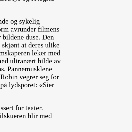
nde og sykelig
form avrunder filmens
r bildene duse. Den
skjønt at deres ulike
ilmskaperen leker med
med ultranært bilde av
ans. Pannemusklene
. Robin vegrer seg for
på lydsporet: «Sier
sert for teater.
tilskueren blir med