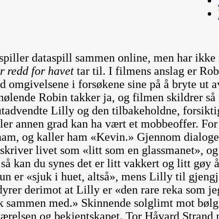
 spiller dataspill sammen online, men har ikk
r redd for havet
tar til. I filmens anslag er Ro
 omgivelsene i forsøkene sine på å bryte ut av
nølende Robin takker ja, og filmen skildrer s
advendte Lilly og den tilbakeholdne, forsikt
ler annen grad kan ha vært et mobbeoffer. For 
i ham, og kaller ham «Kevin.» Gjennom dialo
eskriver livet som «litt som en glassmanet», o
 så kan du synes det er litt vakkert og litt gøy 
un er «sjuk i huet, altså», mens Lilly til gjen
rer derimot at Lilly er «den rare reka som je
fisk sammen med.» Skinnende solglimt mot bølg
lværelsen og bekjentskapet. Tor Håvard Strand 