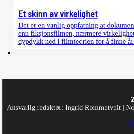
Et skinn av virkelighet
Det er en vanlig oppfatning at dokume
enn fiksjonsfilmen, nærmere virkelighet
dypdykk ned i filmteorien for å finne å
Z
Ansvarlig redaktør: Ingrid Rommetveit | Nor
P