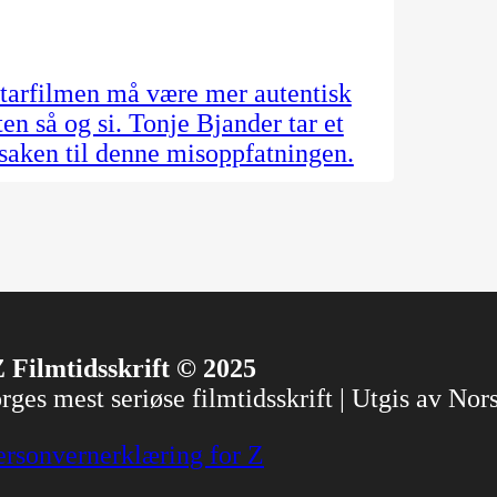
ntarfilmen må være mer autentisk
en så og si. Tonje Bjander tar et
rsaken til denne misoppfatningen.
 Filmtidsskrift © 2025
ges mest seriøse filmtidsskrift | Utgis av No
ersonvernerklæring for Z