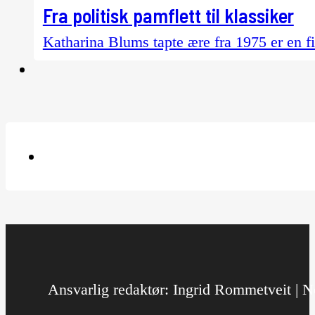
Fra politisk pamflett til klassiker
Katharina Blums tapte ære fra 1975 er en f
Ansvarlig redaktør: Ingrid Rommetveit | No